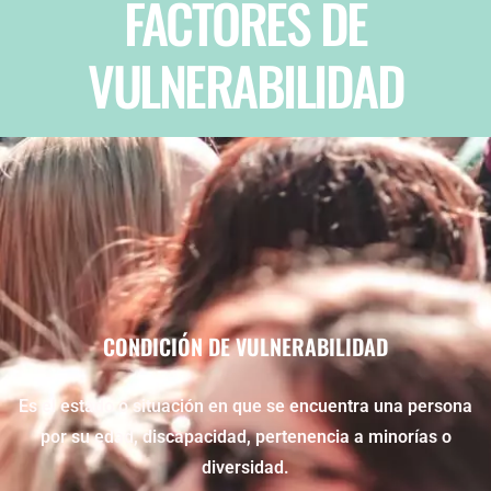
FACTORES DE
VULNERABILIDAD
CONDICIÓN DE VULNERABILIDAD
Es el estado o situación en que se encuentra una persona
por su edad, discapacidad, pertenencia a minorías o
diversidad.